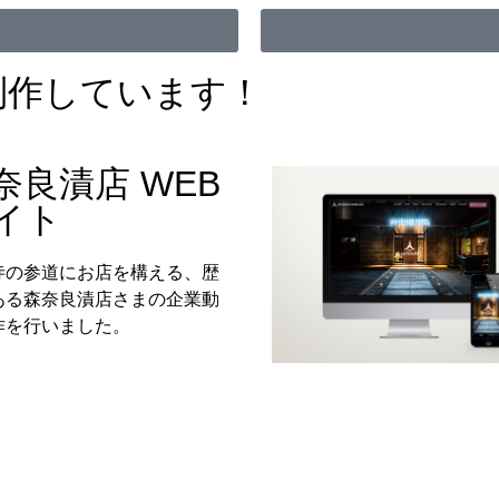
制作しています！
奈良漬店 WEB
イト
寺の参道にお店を構える、歴
ある森奈良漬店さまの企業動
作を行いました。