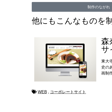
制作のながれ
他にもこんなものを
森
サ
東大
史の
画制
WEB
,
コーポレートサイト