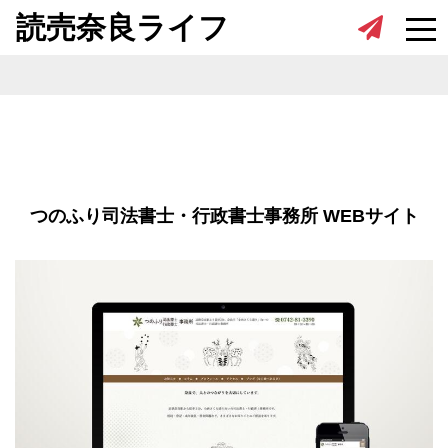
Skip to content
読売奈良ライフ
つのふり司法書士・行政書士事務所 WEBサイト