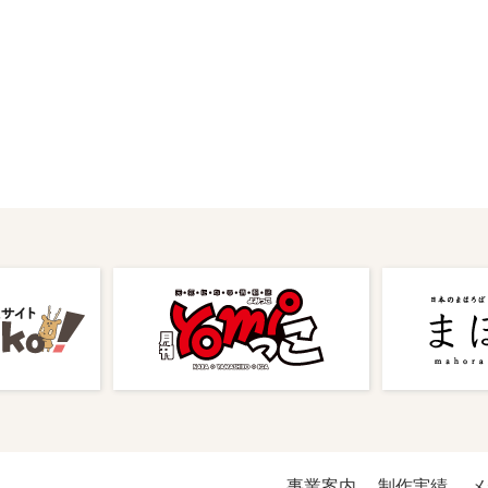
事業案内
制作実績
メ