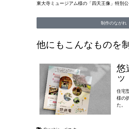
東大寺ミュージアム様の「四天王像」特別公
制作のながれ
他にもこんなものを
悠
ッ
住宅
様の
た。