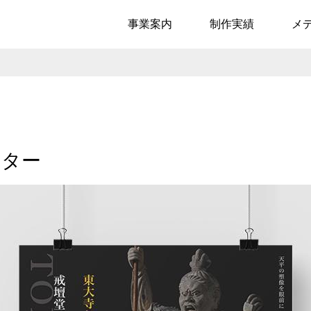
事業案内
制作実績
メ
スター