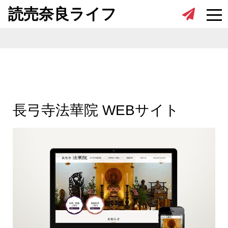
Skip to content
読売奈良ライフ
長弓寺法華院 WEBサイト